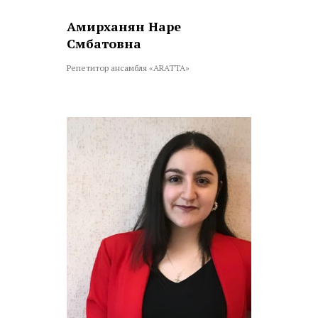
Амирханян Наре
Смбатовна
Репетитор ансамбля «ARATTA»