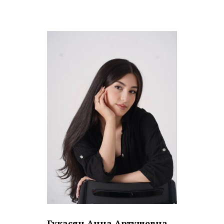
Гукасян Анна Артушевна