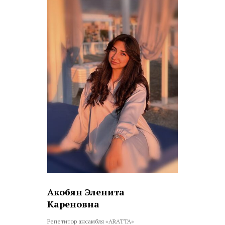
Акобян Эленита
Кареновна
Репетитор ансамбля «ARATTA»