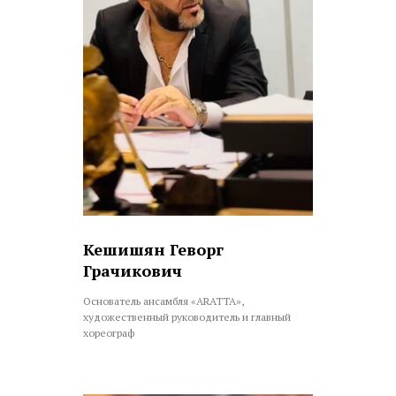
Кешишян Геворг
Грачикович
Основатель ансамбля «ARATTA»,
художественный руководитель и главный
хореограф