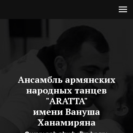
Ансамбль армянских
народных танцев
"ARATTA"
имени Вануша
Ханамиряна